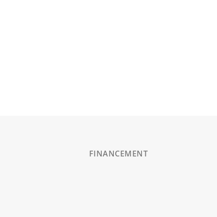
définissons des objectifs
précis et un
accompagnement dans la
durée, pour garantir des
résultats concrets et
adaptés à vos besoins.
FINANCEMENT
Un
investissement