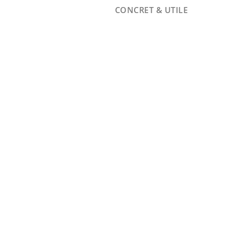
CONCRET & UTILE
Des
formations
concrètes,
adaptées à
vos réalités
d’entreprise
Nos formations
s’adaptent à vos enjeux
et aux dernières
évolutions digitales.